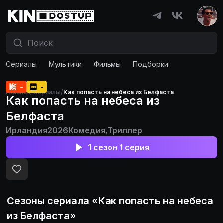
Сериалы
Мультики
Фильмы
Подборки
-
-
Главная
/
Сериалы
/
Как попасть на небеса из Белфаста
Как попасть на небеса из
Белфаста
Ирландия
2026
Комедия
,
Триллер
1 сезон 1 серия
Сезоны сериала «
Как попасть на небеса
из Белфаста
»