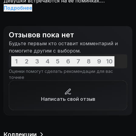
Девушки встречаются на ее поминках.
Обстоятельства смерти подруги кажутся им
Подробнее
загадочными, а вскоре начинают происходить
странные события. Чтобы разгадать эту мрачную
тайну, героини пускаются в увлекательное
Отзывов пока нет
приключение по Ирландии, пытаясь собрать
Будьте первым кто оставит комментарий и
воедино всю правду о прошлом и вместе с тем
помогите другим с выбором.
справляясь с собственными проблемами.
1
2
3
4
5
6
7
8
9
10
Оценки помогут сделать рекомендации для вас
точнее
Написать свой отзыв
Коллекции