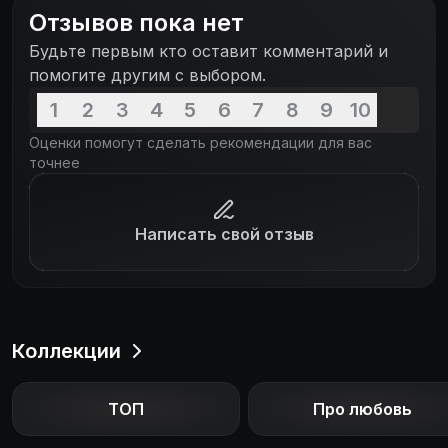
сыну Нади Денису. Теперь раскрытие
Отзывов пока нет
преступления становится делом чести.
Будьте первым кто оставит комментарий и
помогите другим с выбором.
1
2
3
4
5
6
7
8
9
10
Оценки помогут сделать рекомендации для вас
точнее
Написать свой отзыв
Коллекции
ТОП
Про любовь