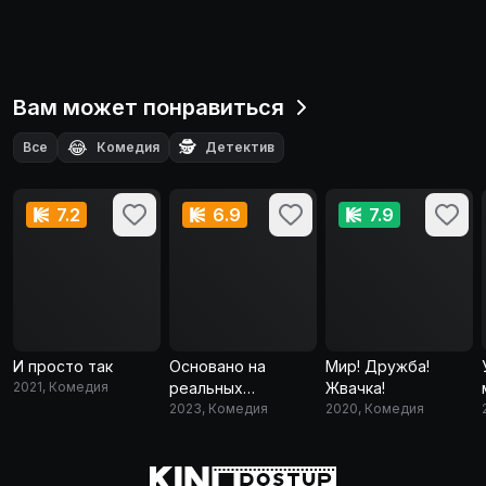
Вам может понравиться
😂
🕵️
Все
Комедия
Детектив
7.2
6.9
7.9
И просто так
Основано на
Мир! Дружба!
2021, Комедия
реальных
Жвачка!
событиях
2023, Комедия
2020, Комедия