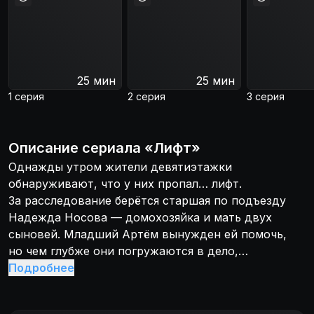
25 мин
25 мин
1 серия
2 серия
3 серия
Описание
сериала
«
Лифт
»
Однажды утром жители девятиэтажки
обнаруживают, что у них пропал… лифт.
За расследование берётся старшая по подъезду
Надежда Носова — домохозяйка и мать двух
сыновей. Младший Артём вынужден ей помочь,
но чем глубже они погружаются в дело,
тем больше узнают соседских тайн, сталкиваются
Подробнее
с интригами и загадками, которые неожиданно
приводят к главному подозреваемому — старшему