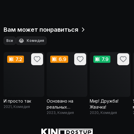
Вам может понравиться
😂
Все
Комедия
7.2
6.9
7.9
И просто так
Основано на
Мир! Дружба!
2021, Комедия
реальных
Жвачка!
событиях
2023, Комедия
2020, Комедия