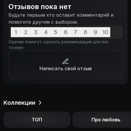
и опускать руки, и вот уже чат жильцов подъезда
Отзывов пока нет
не только в ее телефоне, но и целиком,
Будьте первым кто оставит комментарий и
и полностью в ее жизни.
помогите другим с выбором.
1
2
3
4
5
6
7
8
9
10
Оценки помогут сделать рекомендации для вас
точнее
Написать свой отзыв
Коллекции
ТОП
Про любовь