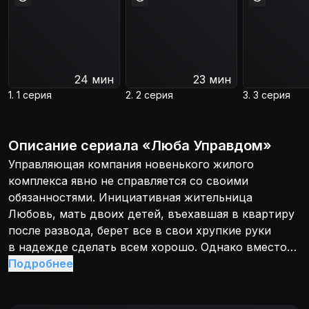
24 мин
23 мин
1. 1 серия
2. 2 серия
3. 3 серия
Описание
сериала
«
Люба Управдом
»
Управляющая компания новенького жилого
комплекса явно не справляется со своими
обязанностями. Инициативная жительница
Любовь, мать двоих детей, въехавшая в квартиру
после развода, берет все в свои хрупкие руки
в надежде сделать всем хорошо. Однако вместо
поддержки или благодарности жильцов ЖК,
Подробнее
самопровозглашенный управдом сталкивается
с осуждением. Но Люба не привыкла унывать