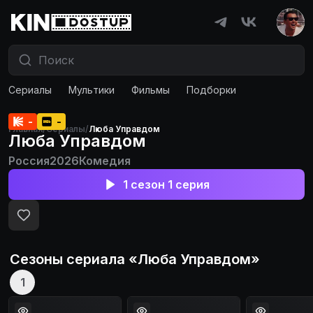
Сериалы
Мультики
Фильмы
Подборки
-
-
Главная
/
Сериалы
/
Люба Управдом
Люба Управдом
Россия
2026
Комедия
1 сезон 1 серия
Сезоны сериала «
Люба Управдом
»
1