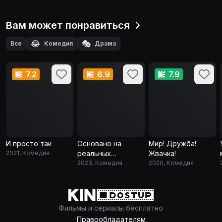
Вам может понравиться
😂
🎭
Все
Комедия
Драма
7.2
6.9
7.9
И просто так
Основано на
Мир! Дружба!
2021, Комедия
реальных
Жвачка!
событиях
2023, Комедия
2020, Комедия
Фильмы и сериалы бесплатно
Правообладателям