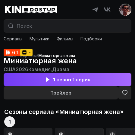
Сериалы
Мультики
Фильмы
Подборки
6.1
-
Главная
/
Сериалы
/
Миниатюрная жена
Миниатюрная жена
США
2026
Комедия
,
Драма
1 сезон 1 серия
Трейлер
Сезоны сериала «
Миниатюрная жена
»
1