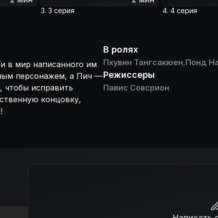
3. 3 серия
4. 4 серия
В ролях
Пхувин Тангсакюен
,
Понд Н
Ти в мир написанного им
Режиссеры
нным персонажем, а Пич —
, чтобы исправить
Павис Совсрион
бственную концовку,
!
Написать 