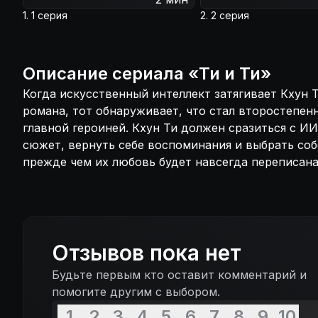
1. 1 серия
2. 2 серия
Описание
сериала
«
Ти и Ти
»
Когда искусственный интеллект затягивает Кхун 
романа, тот обнаруживает, что стал второстепе
главной героиней. Кхун Ти должен сразиться с ИИ
сюжет, вернуть себе воспоминания и выбрать со
прежде чем их любовь будет навсегда переписана
Отзывов пока нет
Будьте первым кто оставит комментарий и
помогите другим с выбором.
1
2
3
4
5
6
7
8
9
10