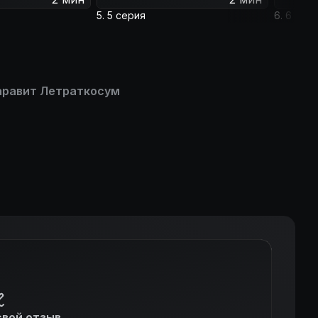
5. 5 серия
6. 6 сер
аравит Летраткосум
свой отзыв