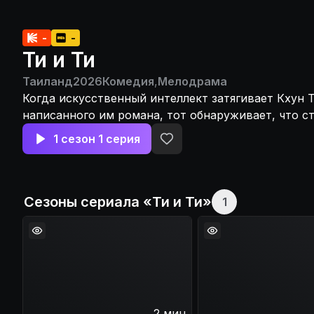
-
-
Ти и Ти
Таиланд
2026
Комедия
,
Мелодрама
Когда искусственный интеллект затягивает Кхун 
написанного им романа, тот обнаруживает, что с
второстепенным персонажем, а Пич — главной ге
1 сезон 1 серия
должен сразиться с ИИ, чтобы исправить сюжет, 
воспоминания и выбрать собственную концовку, 
любовь будет навсегда переписана!
Сезоны сериала «
Ти и Ти
»
1
2 мин