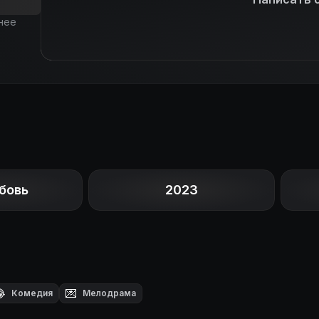
нее
бовь
2023

💌
Комедия
Мелодрама