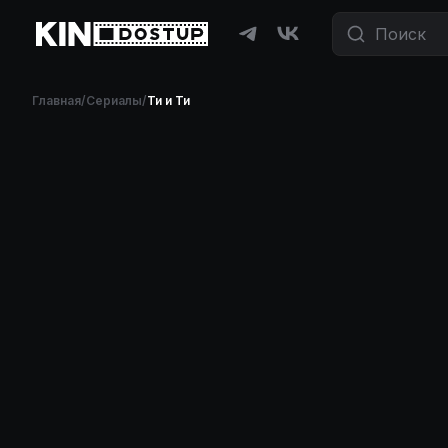
Главная
/
Сериалы
/
Ти и Ти