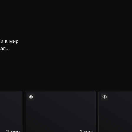
Ти в мир
тал
роиней. Кхун Ти
вернуть себе
прежде чем их
2 мин
2 мин