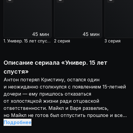
45 мин
45 мин
1. Универ. 15 лет спустя
2 серия
3 серия
Описание
сериала
«
Универ. 15 лет
спустя
»
Антон потерял Кристину, остался один
и неожиданно столкнулся с появлением 15-летней
дочери — ему пришлось отказаться
от холостяцкой жизни ради отцовской
ответственности. Майкл и Варя развелись,
но Майкл не готов был отпустить прошлое и всеми
силами пытался вернуть бывшую жену. Валя
Подробнее
и Маша оказались на грани из-за финансовых