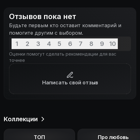
трудностей — научный проект Вали лишился
финансирования, а карьерное предложение Маше
Отзывов пока нет
грозило разрушить семью. Неожиданное
Будьте первым кто оставит комментарий и
возвращение Кузи, ставшего успешным
помогите другим с выбором.
бизнесменом, окончательно спутало карты — он
надеялся вернуть Машу, но все же ушел из ее
1
2
3
4
5
6
7
8
9
10
жизни насовсем.
Оценки помогут сделать рекомендации для вас
точнее
Написать свой отзыв
Коллекции
ТОП
Про любовь