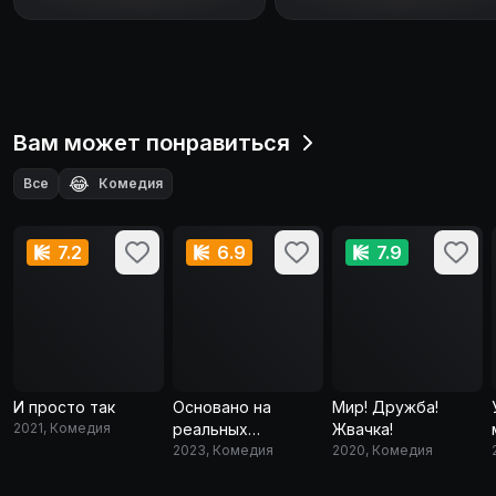
Вам может понравиться
😂
Все
Комедия
7.2
6.9
7.9
И просто так
Основано на
Мир! Дружба!
2021, Комедия
реальных
Жвачка!
событиях
2023, Комедия
2020, Комедия